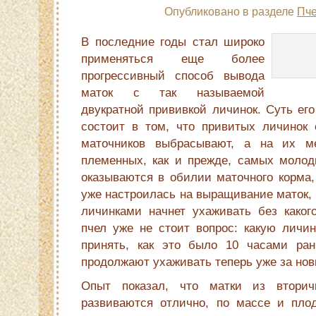
Опубликовано в разделе
Пче
В последние годы стал ши­роко
применяться еще более
прогрессивный способ вывода
маток с так называемой
двукратной прививкой личинок. Суть его
состоит в том, что привитых личи­нок
маточников выбрасывают, а на их м
племенных, как и прежде, самых мо­лод
оказываются в обилии маточного корма,
уже настроилась на выращива­ние маток,
личинками начнет уха­живать без каког
пчел уже не стоит вопрос: какую личин
принять, как это было 10 часами ра
продолжают ухажи­вать теперь уже за но
Опыт показал, что матки из вторич
развиваются отлично, по массе и плод