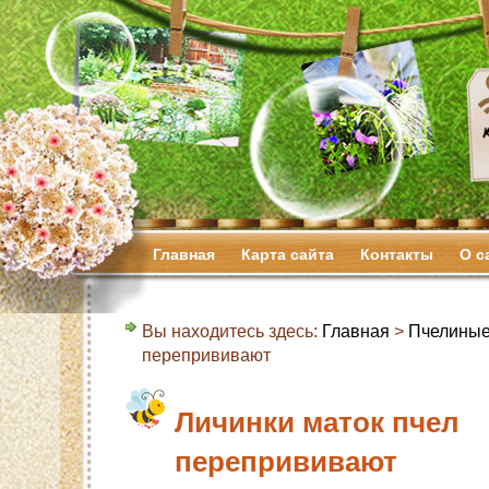
Главная
Карта сайта
Контакты
О с
Вы находитесь здесь:
Главная
>
Пчелиные
перепрививают
Личинки маток пчел
перепрививают