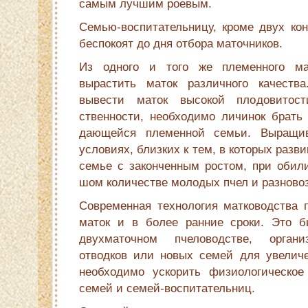
самым лучшим роевым.
Семью-воспитательницу, кроме двух кон
беспокоят до дня отбора маточников.
Из одного и того же племенного ма
вырастить маток различного качества
вывести маток высокой плодовитос
ственности, необходимо личинок брать
дающейся племенной семьи. Выращи
условиях, близких к тем, в которых разв
семье с законченным ростом, при обили
шом количестве молодых пчел и разновоз
Современная технология матководства п
маток и в более ранние сроки. Это б
двухматочном пчеловодстве, органи
отводков или новых семей для увеличе
необходимо ускорить физиологическое 
семей и семей-воспитательниц.