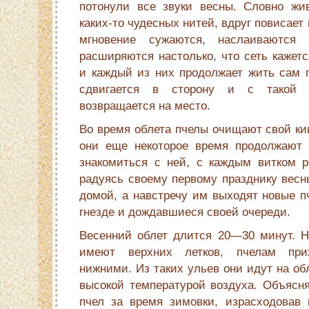
потонули все звуки весны. Словно жи­в
каких-то чудесных нитей, вдруг пови­сает
мгновение сужаются, наслаива­ются
расширяются настолько, что сеть кажетс
и каждый из них продолжает жить сам п
сдвигается в сторону и с такой 
возвращается на место.
Во время облета пчелы очищают свой киш
они еще некоторое время продолжают 
знакомиться с ней, с каждым витком р
радуясь своему первому празднику весн
домой, а навстречу им выходят новые п
гнезде и дождавшиеся своей очере­ди.
Весенний облет длится 20—30 минут. На
имеют верхних летков, пчелам прих
нижними. Из таких ульев они идут на об
высокой температурой воздуха. Объясня
пчел за время зимовки, израсходовав 