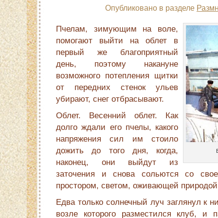
Опубликовано в разделе
Размн
Пчелам, зимующим на воле,
помогают выйти на облет в
первый же благоприят­ный
день, поэтому накануне
возможного потепления щитки
от передних стенок ульев
убирают, снег отбрасывают.
Облет. Весенний облет. Как
долго ждали его пчелы, какого
напряжения сил им стоило
дожить до того дня, когда,
наконец, они выйдут из
заточения и снова сольются со сво
простором, светом, оживающей приро­дой
Едва только солнечный луч заглянул к ни
возле которого разместился клуб, и 