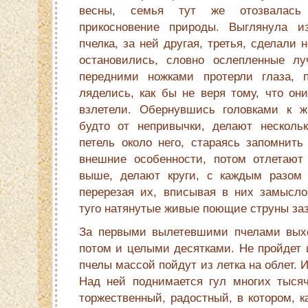
весны, семья тут же отозвалась
прикосновение природы. Выглянула и
пчелка, за ней другая, третья, сделали 
остановились, словно ослепленные лу
передними ножками протерли глаза, п
ляделись, как бы не веря тому, что он
взлетели. Обернувшись головками к ж
будто от непривычки, делают несколь
петель около него, стараясь запомнить
внешние особенности, потом отлетают
выше, делают круги, с каждым разом 
перерезая их, вписывая в них замысл
туго натянутые живые поющие струны заз
За первыми вылетевшими пчелами выхо
потом и целыми десятками. Не пройдет и
пчелы массой пойдут из летка на облет. И
Над ней поднимается гул многих тысяч
торжественный, радостный, в котором, к