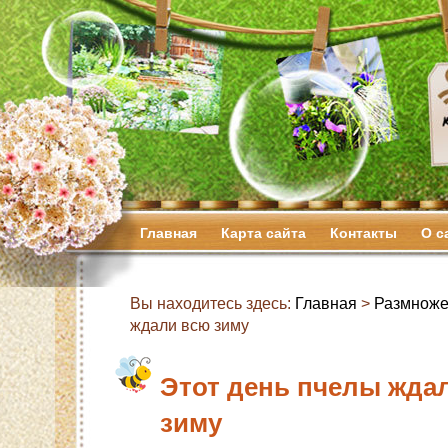
Главная
Карта сайта
Контакты
О с
Вы находитесь здесь:
Главная
>
Размноже
ждали всю зиму
Этот день пчелы жда
зиму