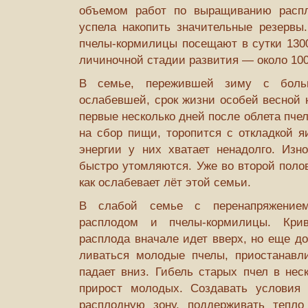
объемом работ по выращиванию расп
успела накопить значительные резервы
пчелы-кормилицы посещают в сутки 1300
личиночной стадии развития — около 100
В семье, пережившей зиму с боль
ослабевшей, срок жизни особей весной 
первые несколько дней после облета пче
на сбор пищи, торопится с откладкой я
энергии у них хватает ненадолго. Изн
быстро утомляются. Уже во второй поло
как ослабевает лёт этой семьи.
В слабой семье с перенапряжение
расплодом и пчелы-кормилицы. Крив
расплода вначале идет вверх, но еще до 
ливаться молодые пчелы, приостанавли
падает вниз. Гибель старых пчел в нес
прирост молодых. Создавать условия 
расплодную зону, поддерживать тепло