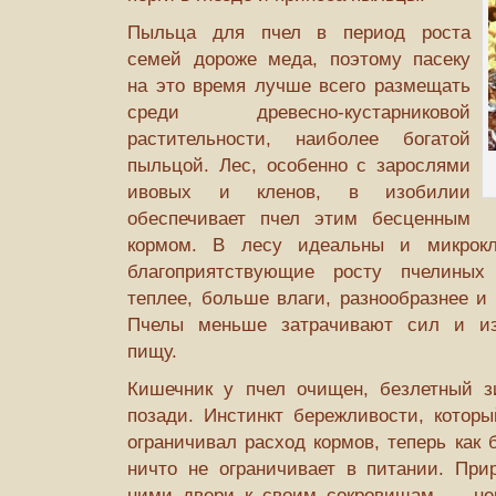
Пыльца для пчел в период роста
семей дороже меда, по­этому пасеку
на это время лучше всего размещать
среди древесно-кустарниковой
растительности, наиболее богатой
пыльцой. Лес, особенно с зарослями
ивовых и кленов, в изо­билии
обеспечивает пчел этим бесценным
кормом. В лесу идеальны и микрокл
благоприятству­ющие росту пчелины
теплее, больше вла­ги, разнообразнее и
Пчелы меньше затрачивают сил и из
пищу.
Кишечник у пчел очищен, безлетный з
позади. Инстинкт бережливости, которы
ограничивал расход кормов, теперь как 
ничто не ограничивает в питании. Прир
ними двери к своим сокровищам — нек