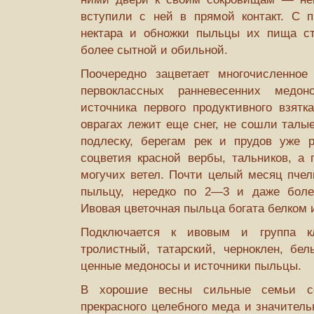
вступили с ней в прямой контакт. С 
нектара и обножки пыльцы их пища ст
более сытной и обильной.
Поочередно зацветает многочисленное
первоклассных ранневесенних медон
источника первого продуктивного взятк
оврагах лежит еще снег, не сошли талы
подлеску, берегам рек и прудов уже 
соцветия красной вербы, тальников, а
могучих ветел. Почти целый месяц пчелы
пыльцу, нередко по 2—3 и даже боле
Ивовая цветочная пыльца богата белком 
Подключается к ивовым и группа 
тролистный, татарский, черноклен, бел
ценные медоносы и источники пыльцы.
В хорошие весны сильные семьи со
прекрасного целебного меда и значител