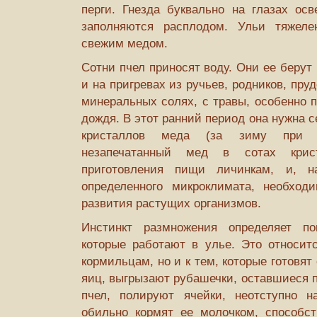
перги. Гнезда буквально на глазах осв
заполняются расплодом. Ульи тяжеле
свежим медом.
Сотни пчел приносят воду. Они ее берут 
и на пригревах из ручьев, родников, пруд
минеральных солях, с травы, особенно п
дождя. В этот ранний период она нужна 
кристаллов меда (за зиму при ни
незапечатанный мед в сотах крист
приготовления пищи личинкам, и, н
определенного микроклимата, необход
развития растущих организмов.
Инстинкт размножения определяет п
которые работают в улье. Это относитс
кормильцам, но и к тем, которые готовят
яиц, выгрызают рубашечки, оставшиеся 
пчел, полируют ячейки, неотступно на
обильно кормят ее молочком, способс