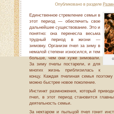
Опубликовано в разделе
Размн
Единственное стремление семьи в
этот период — обеспечить свое
дальнейшее существование. Это и
понятно: она перенесла весьма
трудный период в жизни —
зимовку. Организм пчел за зиму в
немалой степени износился, и тем
больше, чем они хуже зимовали.
О
За зиму пчелы постарели, и для
многих жизнь приблизилась к
концу. Каждая пчелиная семья поэтому 
можно быстрее новое поколение.
Инстинкт размножения, который приводи
пчел, в этот период становится главн
деятельность семьи.
За нектаром и пыльцой пчел гонит инст