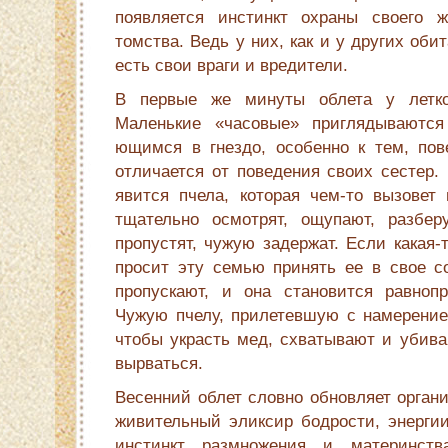
появляется инстинкт охраны своего 
томства. Ведь у них, как и у других оби
есть свои враги и вредители.
В первые же минуты облета у летко
Маленькие «часовые» приглядываются
ющимся в гнездо, особенно к тем, пов
отличается от поведения своих сестер. 
явится пчела, которая чем-то вызовет 
тщательно осмотрят, ощупают, разбер
пропустят, чужую задержат. Если какая-
просит эту семью принять ее в свое с
пропускают, и она становится равноп
Чужую пчелу, прилетевшую с намерением
чтобы украсть мед, схватывают и убива
вырваться.
Весенний облет словно обновляет органи
живительный эликсир бодрости, энергии
инстинкт размножения и материнства