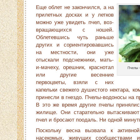
Еще облет не закончился, а на
прилетных досках и у летков
можно уже увидеть пчел, воз­
вращающихся с ношей.
Облетевшись чуть раньше
других и сориентировавшись
на местности, они уже
отыскали подснежники, мать-
и-мачеху, орешник, краснотал
Пчелы 
или другие весенние
первоцветы, взяли с них
капельки свежего душисто­го нектара, к
принесли в гнездо. Пчелы-водоносы на п
В это же время другие пчелы принялис
жилище. Они старательно вытаскивают
пчел и броса­ют поодаль. Ни одной минут
Поскольку весна вызвала к активно
насекомых, живущих сообществами и