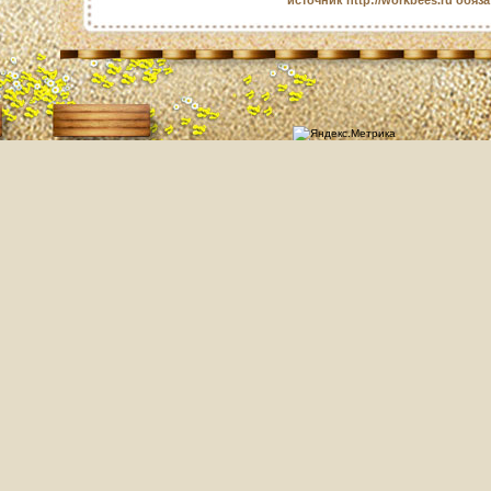
источник http://workbees.ru обяз