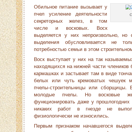
Обильное питание вызывает у
пчел усиление деятельности
С
секреторных желез, в том
числе и восковых. Воск
выделяется у них непроизвольно, но 
выделения обусловливается не тол
потребностью семьи в этом строительно
Воск выступает у них на так называемых
находящихся на нижней части члеников 
кармашках и застывает там в виде тонч
белых или чуть кремоватых чешуек м
пчелы-строительницы или сборщицы. В
молодые пчелы. Но восковые же
функционировать даже у прошлогодних 
никаких работ в гнезде не выпо
физиологически не износились.
Первым признаком начавшегося выделе