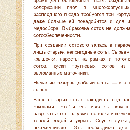
время для обновления гнезд, создани
содержании пчел в многокорпусны
расплодного гнезда требуется три корпу
даже больше ей понадобится и для ис
медосбора. Выбраковка сотов не должна
сотообеспеченности.
При создании сотового запаса в первое
лишь старые, непригодные соты. Сырьем
крышечки, наросты на рамках и потолк
сотов, куски трутневых сотов из 
выломанные маточники.
Немалые резервы добычи воска — и в т
сырья.
Воск в старых сотах находится под пл
коконами. Чтобы его извлечь, коко
разрезать соты на узкие полоски и изме
теплой водой и укрыть. Спустя сутки
перемешивают. Это необходимо для