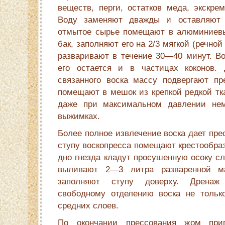
веществ, перги, остатков меда, экскрем
Воду заменяют дважды и оставляют 
отмытое сырье помещают в алюминиев
бак, заполняют его на 2/3 мягкой (речно
разваривают в течение 30—40 минут. Во
его остается и в частицах коконов. 
связанного воска массу подвергают п
помещают в мешок из крепкой редкой тк
даже при максимальном давлении нем
выжимках.
Более полное извлечение воска дает пре
ступу воскопресса помещают крестообраз
дно гнезда кладут просушенную осоку с
выливают 2—3 литра разваренной м
заполняют ступу доверху. Дренаж
свободному отделению воска не тольк
средних слоев.
По окончании прессования жом при