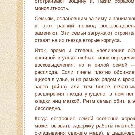
отстраивают вощину и, таким образом
монолитность.
Семьям, ослабевшим за зиму и занимающ
в этот ранний период восковыделен
заменяют. Эти семьи загружают строите
ставят на их гнезда вторые корпуса.
Итак, время и степень увеличения об
вощиной в ульях любых типов определяю
восковыделения, но и силой семей 
расплода. Если пчелы плотно обсижив
щиеся в улье, и на рамках рядом с кро
засев (яйца) или тем более печатны
расширения гнезда упущено, в нем нет
кладки яиц маткой. Ритм семьи сбит, а 
бесследно.
Когда состояние семей особенно хоро
может вызвать задержку работы пчел-сб
складывания свежего меда), в дадановс