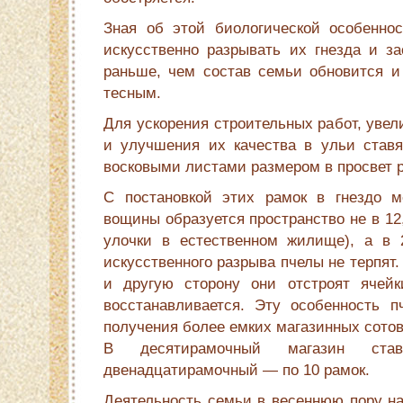
Зная об этой биологической особеннос
искусственно разрывать их гнезда и за
раньше, чем состав семьи обновится и 
тесным.
Для ускорения строительных работ, увел
и улучшения их качества в ульи став
восковыми листами размером в просвет р
С постановкой этих рамок в гнездо 
вощины образуется пространство не в 12
улочки в естественном жилище), а в 
искусственного разрыва пчелы не терпят
и другую сторону они отстроят ячейк
восстанавливается. Эту особенность 
получения более емких магазинных сотов
В десятирамочный магазин с
двенадцатирамочный — по 10 рамок.
Деятельность семьи в весеннюю пору на