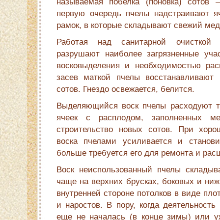
называемая побелка (поновка) сотов 
первую очередь пчелы надстраивают я
рамок, в которые складывают свежий мед
Работая над санитарной очисткой 
разрушают наиболее загрязненные уча
восковыделения и необходимостью ра
засев маткой пчелы восстанавливают н
сотов. Гнездо освежается, белится.
Выделяющийся воск пчелы расходуют та
ячеек с расплодом, заполненных 
строительство новых сотов. При хоро
воска пчелами усиливается и станов
больше требуется его для ремонта и рас
Воск неиспользованный пчелы складыв
чаще на верхних брусках, боковых и ниж
внутренней стороне потолков в виде плот
и наростов. В пору, когда деятельность
еще не началась (в конце зимы) или уж