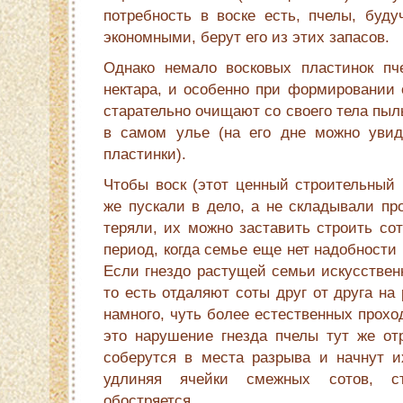
потребность в воске есть, пчелы, буд
экономными, берут его из этих запасов.
Однако немало восковых пластинок пч
нектара, и особенно при формировании 
старательно очищают со своего тела пыл
в самом улье (на его дне можно увид
пластинки).
Чтобы воск (этот ценный строительный 
же пускали в дело, а не складывали пр
теряли, их можно заставить строить со
период, когда семье еще нет надобности
Если гнездо растущей семьи искусственн
то есть отдаляют соты друг от друга на
намного, чуть более естественных проход
это нарушение гнезда пчелы тут же от
соберутся в места разрыва и начнут их
удлиняя ячейки смежных сотов, ст
обостряется.