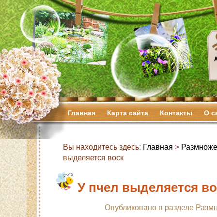
Главная
Карта сайта
Контакты
О с
Вы находитесь здесь:
Главная
>
Размноже
выделяется воск
У пчел выделяется во
Опубликовано в разделе
Размн