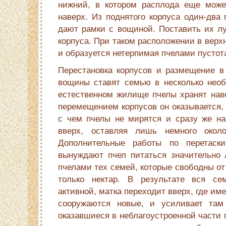
нижний, в котором расплода еще може
наверх. Из поднятого корпуса один-два
дают рамки с вощиной. Поставить их лу
корпуса. При таком расположении в верхне
и образуется нетерпимая пчелами пустот
Перестановка корпусов и размещение в 
вощины ставят семью в несколько необ
естественном жилище пчелы хранят наве
перемещением корпусов он оказывается, н
с чем пчелы не мирятся и сразу же на
вверх, оставляя лишь немного око­ло
Дополнительные работы по перетас­к
вынуждают пчел питаться значи­тельно
пчелами тех семей, которые свободны от
только нектар. В результа­те вся се
активной, матка переходит вверх, где и
сооружаются новые, и усиливает там 
оказавшиеся в неблаго­устроенной части г