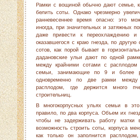
Рамки с вощиной обычно дают семье, ка
белить соты. Однако чрезмерно увели
ранневесеннее время опасно: это мож
иногда, при значительных и затяжных п
даже привести к переохлаждению и 
оказавшегося с краю гнезда, по другую 
сотов, как порой бывает в горизонталь
дадановские ульи дают по одной рамк
между крайними сотами с расплодом 
семьи, занимающие по 9 и более р
одновременно по две рамки между
расплодом, где держится много пче
строительниц.
В многокорпусных ульях семьи в это
правило, по два корпуса. Объем их гнез
чтобы не задерживать работу матки 
возможность строить соты, корпуса мен
как только он заполнится расплодом,