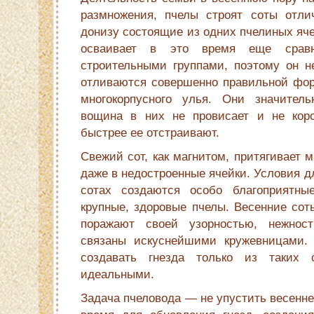
размножения, пчелы строят соты отлич
донизу состоящие из одних пчелиных яч
осваивает в это время еще сравн
строительными группами, поэтому он не
отливаются совершенно правильной фор­
многокорпусного улья. Они значи­тел
вощина в них не провисает и не коро
быстрее ее отстраивают.
Свежий сот, как магнитом, притягивает м
даже в недостроенные ячейки. Условия д
сотах создаются особо благоприятны
крупные, здоровые пчелы. Весенние со
поражают своей узорностью, нежност
связаны искуснейшими кружевницами
создавать гнезда только из таких
идеальными.
Задача пчеловода — не упустить весенне