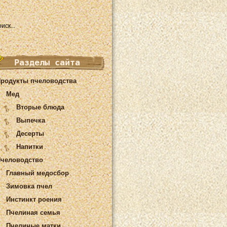
Разделы сайта
родукты пчеловодства
Мед
Вторые блюда
Выпечка
Десерты
Напитки
человодство
Главный медосбор
Зимовка пчел
Инстинкт роения
Пчелиная семья
Пчелиные матки