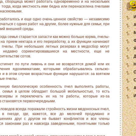
да, сбор­щица может работать одновременно и на нескольких
о тогда, когда местность ими бедна или перенаселена пчелами
насе­комыми.
И
ыработалось и еще одно очень ценное свойство — независимо
­чаться с одних работ на другие, более нужные для семьи, при
А
вий внешней среды.
М
когда семья старается за­пасти как можно больше корма, пчелы-
Ф
на прием нектара и его переработку, а их функ­ции начинают
 пчелы. При не­больших летных резервах в медосбор могут
Я
 недавно сориентировавшиеся на местности, еще не
оительстве сотов.
Д
астигнет по пути ливень и они не возвратятся домой или их
Н
­ления ядохимикатами, которыми обрабатывались сельско­
О
о и в этом случае возрастные функции нарушатся: за взятком
дые пчелы.
С
нную биологическую осо­бенность пчел выполнять работы,
А
у, семья в целом обладает большой мобильностью, то есть
И
резервы и переключать их на те работы, которые из-за
 стано­вятся первоочередными.
еловодов всегда поражали стройность жизни медоносных пчел,
к в гнезде, где, кажется, все до мелочей продумано и
шениях друг с другом не бывает конфликтов и все члены
ся зако­нами раз и навсегда заведенными, понятными только