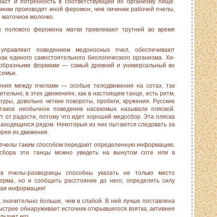
раст и потребность в соответствующей их организму пище.
чинки производят иной феромон, чем личинки рабочей пчелы,
 маточное молочко.
 полового феромона матки привлекают трутней во время
 управляют поведением медо­носных пчел, обеспечивают
ак единого самостоятельного биологического организма. Хи­
гообразными формами — самый древний и универсальный во
семьи.
ния между пчелами — осо­бые телодвижения на сотах, так
тельно, в этих движениях, как в настоящем танце, есть ритм,
уры, довольно четкие повороты, пробеги, кружения. Русские
 такое необычное поведение насекомых называли пляс­кой.
т от радости, потому что идет хороший медосбор. Эта пляска
находящихся рядом. Некоторые из них пытаются следовать за
ряя их движения.
 пчелы таким способом пере­дают определенную информацию.
осбора эти танцы можно увидеть на вынутом соте или в
 пчелы-разведчицы способ­ны указать не только место
орма, но и сообщить расстояние до него, определить силу
щая информация!
 значительно больше, чем в слабой. В ней лучше поставлена
стрее обнаруживает источник открывшегося взятка, ак­тивнее
льзует его.