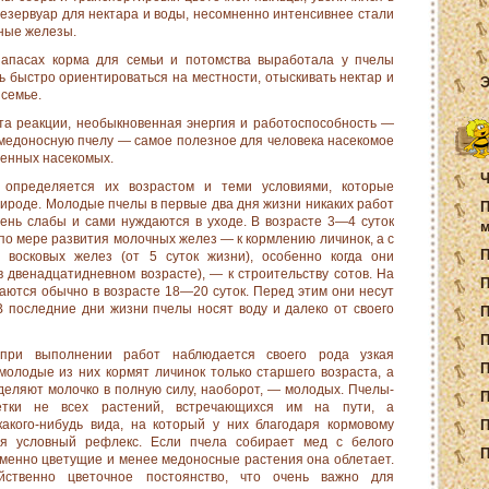
зервуар для нектара и воды, несомненно интен­сивнее стали
ные железы.
запасах корма для семьи и потомства выработала у пчелы
 быстро ориентироваться на местности, отыскивать нектар и
Э
 семье.
та реакции, необыкновен­ная энергия и работоспособность —
т медоносную пчелу — самое полезное для человека на­секомое
венных насекомых.
Ч
 определяется их возрастом и теми условиями, которые
рироде. Молодые пчелы в первые два дня жизни никаких работ
П
ень слабы и сами нуждаются в ухо­де. В возрасте 3—4 суток
м
 по мере развития молочных желез — к кормлению личинок, а с
 восковых желез (от 5 суток жиз­ни), особенно когда они
в две­надцатидневном возрасте), — к строительству сотов. На
П
аются обычно в возрасте 18—20 суток. Перед этим они несут
В последние дни жизни пчелы носят воду и далеко от своего
П
при выполнении работ наблю­дается своего рода узкая
П
молодые из них кормят личинок только старшего возраста, а
еляют молочко в полную силу, наобо­рот, — молодых. Пчелы-
П
тки не всех растений, встречающихся им на пути, а
акого-нибудь вида, на который у них благодаря кормовому
П
я условный рефлекс. Если пчела собирает мед с белого
П
ременно цветущие и менее медоносные растения она обле­тает.
ственно цветочное постоян­ство, что очень важно для