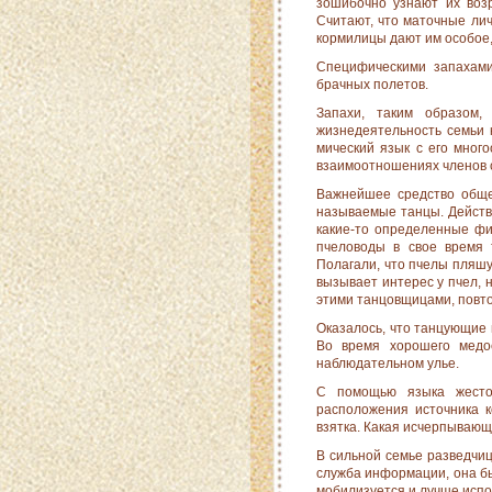
зошибочно узнают их воз
Считают, что маточные ли
кормилицы дают им особое,
Специфическими запахами
брачных полетов.
Запахи, таким образом,
жизнедеятельность семьи к
мический язык с его мно
взаимоотношениях членов 
Важнейшее средство обще
называемые танцы. Дейст­ви
какие-то определенные фиг
пчеловоды в свое вре­мя
Полагали, что пчелы пляшу
вызывает интерес у пчел, 
этими танцовщицами, повто
Оказалось, что танцующие
Во время хорошего ме­д
наблюдательном улье.
С помощью языка жестов
расположения источника к
взятка. Какая исчерпываю
В сильной семье разведчиц
служба информации, она бы
мобилизуется и лучше испо