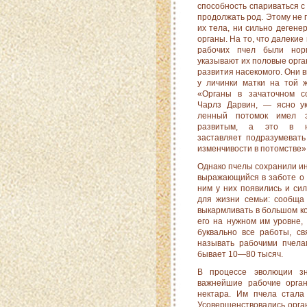
способность спариваться с 
продол­жать род. Этому не
их тела, ни сильно деген
органы. На то, что далекие
рабочих пчел были норм
указывают их половые орга
развития насекомого. Они в
у личинки матки на той ж
«Органы в зачаточном с
Чарлз Дарвин, — ясно ук
ленный потомок имел э
развитым, а это в не
заставляет подразумевать
изменчивости в потомстве»
Однако пчелы сохранили ин
вы­ражающийся в заботе о 
ним у них поя­вились и си
для жизни семьи: сообща 
выкармливать в большом ко
его на нужном им уровне, 
буквально все рабо­ты, 
называть рабочими пчела
бывает 10—80 тысяч.
В процессе эволюции зн
важнейшие рабочие орган
нектара. Им пчела стала
Усовершенствовались орган