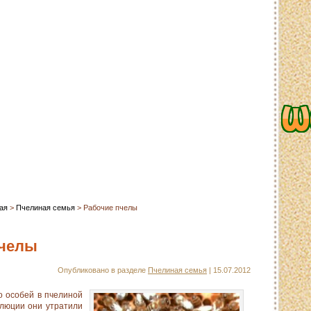
сайта
Контакты
О сайте
Ссылки
ая
>
Пчелиная семья
> Рабочие пчелы
пчелы
Опубликовано в разделе
Пчелиная семья
| 15.07.2012
 особей в пчелиной
олюции они утратили