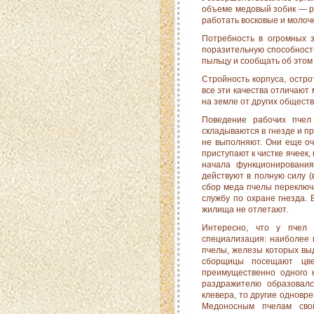
объеме медовый зобик — ре
работать восковые и молоч
Потребность в огромных 
поразительную способность
пыльцу и сообщать об этом
Стройность корпуса, остро
все эти качества отли­чаю
на земле от других общест
Поведение рабочих пчел
складываются в гнезде и п
не выполняют. Они еще оч
приступают к чистке ячеек,
начала функционирования
действуют в полную силу (
сбор меда пчелы переключ
службу по охране гнезда. 
жилища не отлетают.
Интересно, что у пчел 
специализация: наиболее 
пчелы, железы которых выд
сборщицы посещают цве
преимущественно одного к
раздражителю образовалс
клевера, то другие однов­
Медоносным пчелам свой