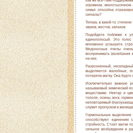
Как же все-таки поддержива
огромном, многоты­сячном
семья способна отреагиро
сигналы?
Теперь в какой-то степен
звуков, жестов, запа­хов.
Подойдите поближе к ул
единоголосый. Это голос 
мгновенно услышите строг
Медоносные пчелы очень
воспринимать (колеба­ния 
на них.
Разрозненный, нескладный
выделяются жалобные, по
потеряла матку. Она будто
Исключительно важную р
называемый химический яз
веществами. Нектар и цв
тополя, осины, воск, горм
неповторимый благоухающий
служит пропуском в жилищ
Гормональные выделения к
способствуют единению с
стройность. Стоит матке по
сильное возбуждение и ра