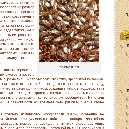
самцами, а значит, и
 позволяет ни размер
ерировавшие половые
 пред­ки современных
альными самка­ми,
ны на ранней стадии
ыглядят так же, как и
е стадии развития.
остоянии, — писал
азывают, что отда­
П
тот орган вполне
которых случаях
 громадную степень
.
Рабочие пчелы
стинкт материнства,
потомстве. Вместе с
льно развились биологические свойства, чрез­вычайно важные
они стали стро­ить себе гнезда, заготавливать впрок пищу,
личестве расплод (личинок), создавать тепло и поддерживать
П
охранять гнездо от врагов и вредителей, то есть выполнять
связанные с жизнью и деятельностью сообщества. Их стали
ми. В зависимости от вре­мени года рабочих пчел в семье
ачительно изменилась мор­фология пчелы, особенно ее
ы. Зна­чительно удлинился хоботок — аппарат для сбора
 доставать нектар из цветков почти всех видов растений.
ы сбора и транспор­тировки цветочной пыльцы, увеличился в