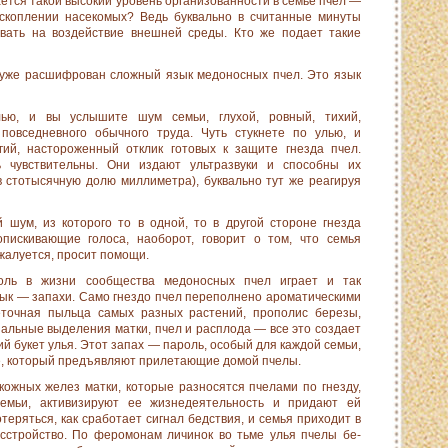
ется такой высокий уро­вень организованности в семье пчел —
 скоплении насекомых? Ведь буквально в считанные минуты
вать на воздействие внеш­ней среды. Кто же подает такие
и уже расшифрован слож­ный язык медоносных пчел. Это язык
ью, и вы услышите шум семьи, глухой, ровный, тихий,
повседнев­ного обычного труда. Чуть стукнете по улью, и
ий, настороженный отклик готовых к защи­те гнезда пчел.
 чувствительны. Они издают ультразвуки и способны их
в стотысячную долю миллиметра), буквально тут же реагируя
 шум, из которого то в од­ной, то в другой стороне гнезда
­пискивающие голоса, наоборот, говорит о том, что семья
 жалуется, просит помощи.
оль в жизни сообщества медоносных пчел играет и так
ык — запахи. Само гнездо пчел переполнено ароматичес­кими
еточная пыльца самых раз­ных растений, прополис березы,
ональные выделения матки, пчел и расплода — все это создает
 букет улья. Этот запах — пароль, особый для каждой семьи,
е, который предъявляют прилетающие домой пче­лы.
ожных желез матки, кото­рые разносятся пчелами по гнезду,
емьи, активизируют ее жизнедеятельность и придают ей
теряться, как сработает сигнал бедствия, и семья приходит в
сстройство. По феромонам личинок во тьме улья пчелы бе­