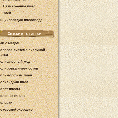
Размножение пчел
Улей
нциклопедия пчеловода
Свежие статьи
ай с медом
оловая система пчелиной
атки
Полифлерный мед
олировка ячеек сотов
Полиморфизм пчел
олиандрия пчел
олет пчелы
олевые пчелы
олевки
окорский-Жоравко