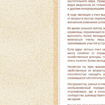
растительного мира. Прав
видах медоносов, но тольк
и другими конкурирующими 
В ходе эволюции у пчел в
от возраста быстро переклю
внезапном изменении усло
Во время сильного взятка, 
кормилицы пере­ключаются 
выполнять более молодые
включаться пчелы лишь
принимавшие участия в стр
Если вдруг летных пчел з
много погибнет от отрав
хозяйственные культуры, т
опять полетят более моло
Несмотря на ярко выраже
свойственные их возрас­т
способностью находить 
сложившихся обстоятельств
Натуралистов, ученых и пч
необыкновенный по­рядо
отшлифовано, где в отно
сообщества руководствуют
им одним.