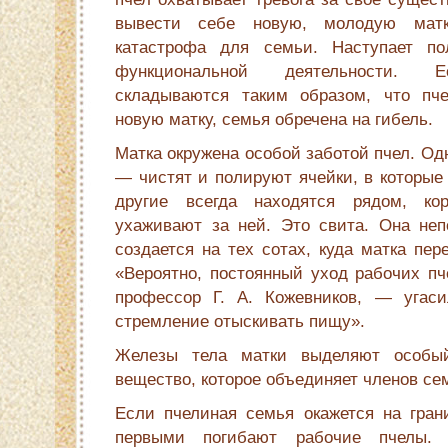
вывести себе новую, молодую мат
катастрофа для семьи. Наступает пол
функциональной деятельности. Е
складываются таким образом, что пч
новую матку, семья обречена на гибель.
Матка окружена особой заботой пчел. Од
— чистят и полируют ячейки, в которые 
другие всегда находятся рядом, к
ухаживают за ней. Это свита. Она непо
создается на тех сотах, куда матка пер
«Вероятно, постоянный уход рабочих пч
профессор Г. А. Кожевников, — угаси
стремление отыскивать пищу».
Железы тела матки выделяют особый
вещество, которое объединяет членов се
Если пчелиная семья окажется на грани
первыми погибают рабочие пчелы.