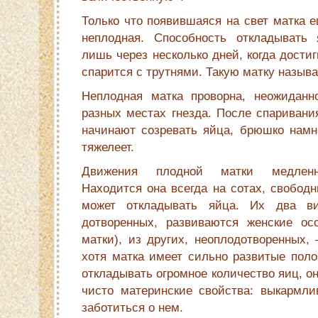
Только что появившаяся на свет матка 
неплодная. Способность откладывать 
лишь через несколько дней, когда дости
спарится с трутнями. Такую матку на­зыв
Неплодная матка проворна, неожиданн
разных местах гнезда. После спаривания
начинают созревать яйца, брюшко намно
тяжелеет.
Движения плодной матки медленны
Находится она всегда на сотах, свободн
может откладывать яйца. Их два ви
дотворенных, развиваются женские ос
матки), из других, неоплодотворенных,
хотя матка имеет сильно развитые поло
откладывать огромное количество яиц, о
чисто материнские свойства: выкармли
заботиться о нем.