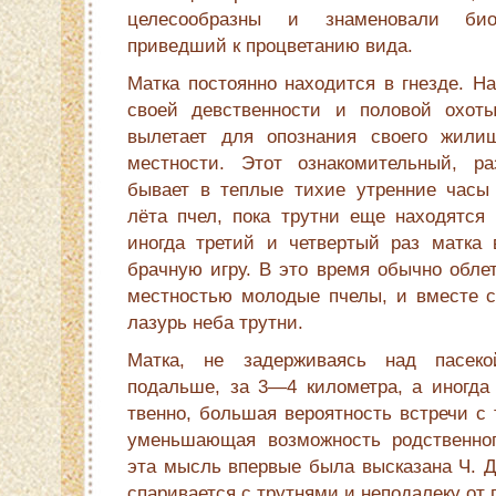
целесообразны и знаменовали биоло
приведший к процветанию вида.
Матка постоянно находится в гнезде. На
своей девственности и половой охот
вылетает для опознания своего жилищ
местности. Этот ознакомительный, ра
бывает в теплые тихие утренние часы 
лёта пчел, пока трутни еще находятся 
иногда третий и четвертый раз матка
брачную игру. В это время обыч­но обле
местностью молодые пче­лы, и вместе 
лазурь неба трутни.
Матка, не задерживаясь над пасеко
подальше, за 3—4 километра, а иногда 
твенно, большая вероятность встречи с
уменьшающая возможность родственного
эта мысль впервые была высказана Ч. Д
спаривается с трутнями и неподалеку от 