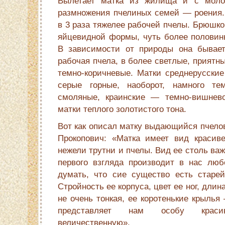
Вылетает матка из жилища и с моло
размножения пчелиных семей — роения. 
в 3 раза тяжелее рабочей пчелы. Брюшко
яйцевидной формы, чуть более половин
В зависимости от природы она быва­е
рабочая пчела, в более светлые, приятны
темно-коричневые. Матки среднерусские
серые горные, наобо­рот, намного т
смоляные, краинские — темно-вишнево
матки теплого золо­тистого тона.
Вот как описал матку выдающийся пчелов
Прокопович: «Матка имеет вид красив
нежели трутни и пчелы. Вид ее столь важ
первого взгляда производит в нас люб
думать, что сие существо есть старе
Стройность ее корпуса, цвет ее ног, длин
не очень тонкая, ее коротенькие крылья
представляет нам осо­бу крас
величественную».