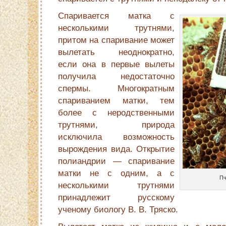
Спаривается матка с
несколькими трутнями,
притом на спаривание может
вылетать неоднократно,
если она в первые вылеты
получила недостаточно
спермы. Многократ­ным
спариванием матки, тем
более с неродственными
трут­нями, природа
исключила возможность
вырождения вида. Открытие
полиандрии — спаривание
матки не с одним, а с
Пч
несколькими трутнями
принадлежит русскому
ученому биологу В. В. Тряско.