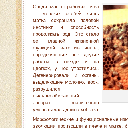
Среди массы рабочих пчел
— женских особей лишь
матка сохранила половой
инстинкт и способность
продолжать род. Это стало
ее главной жизненной
функцией, зато инстинкты,
определяющие все другие
работы в гнезде и на
цветках, у нее утратились.
Дегенериро­вали и органы,
выделяющие молочко, воск,
разрушился
пыльцесобирающий
аппарат, значительно
уменьшилась длина хо­ботка.
Морфологические и функциональные изме
эволюции произошли в пчеле и матке, б