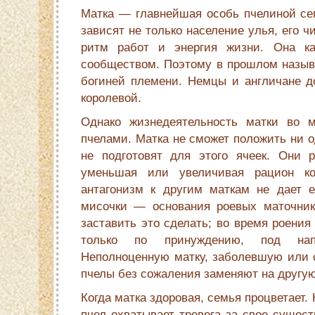
Матка — главнейшая особь пчелиной сем
зависят не только население улья, его чи
ритм работ и энергия жизни. Она к
сообществом. Поэтому в прошлом называ
богиней племени. Немцы и англичане д
королевой.
Однако жизнедеятельность матки во м
пчелами. Матка не сможет положить ни о
не подготовят для этого ячеек. Они ре
уменьшая или увеличивая рацион ко
антагонизм к другим маткам не дает 
мисочки — основания роевых маточ­ник
заставить это сделать; во время роения
только по принуждению, под нап
Неполноценную матку, заболевшую или 
пчелы без сожаления заменя­ют на другую
Когда матка здоровая, семья процветает.
пчел охватывает тревога за свое сущест