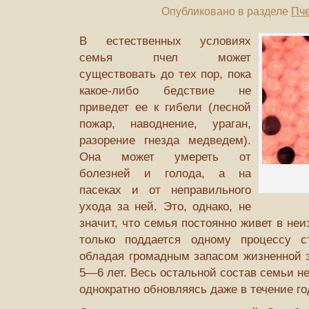
Опубликовано в разделе
Пч
В естественных условиях
семья пчел может
существовать до тех пор, пока
ка­кое-либо бедствие не
приведет ее к гибели (лесной
пожар, наводнение, ураган,
разорение гнезда медведем).
Она мо­жет умереть от
болезней и голода, а на
пасеках и от непра­вильного
ухода за ней. Это, однако, не
значит, что семья постоянно живет в не
только под­дается одному процессу с
обладая гро­мадным запасом жизненной 
5—6 лет. Весь остальной состав семьи н
однократно обновляясь даже в течение го