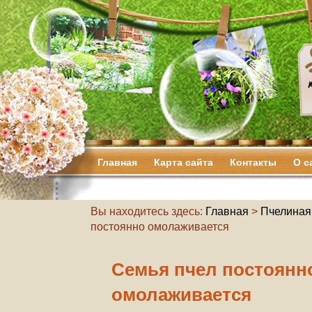
Главная
Карта сайта
Контакты
О с
Вы находитесь здесь:
Главная
>
Пчелиная
постоянно омолаживается
Семья пчел постоянн
омолаживается