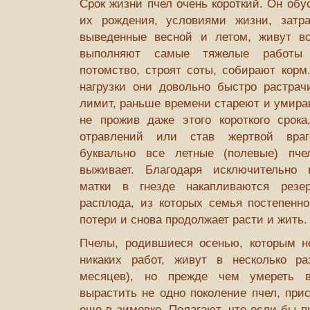
Срок жизни пчел очень короткий. Он обу
их рождения, условиями жизни, затра
выведенные весной и летом, живут в
выполняют самые тяжелые работы 
потомство, строят соты, собирают корм
нагрузки они довольно быстро растра
лимит, раньше времени стареют и умира­
не прожив даже этого короткого срока
отравлений или став жертвой враг
буквально все летные (полевые) пч
выживает. Благодаря исключительно 
матки в гнезде накапливаются рез
расплода, из которых семья посте­пенн
потери и снова продолжает расти и жить.
Пчелы, родившиеся осенью, которым н
никаких работ, живут в несколько р
месяцев), но прежде чем умереть в
вырастить не одно поколение пчел, прис
еще в зимовке. Полагают, что если бы п