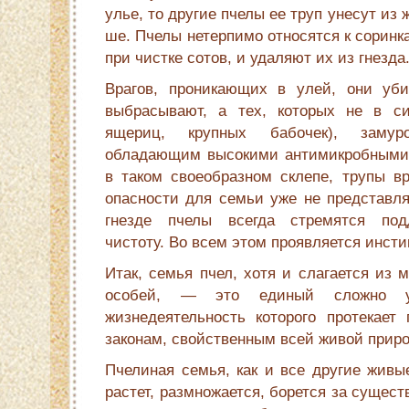
улье, то другие пчелы ее труп унесут из
ше. Пчелы нетерпимо относятся к соринк
при чистке сотов, и удаляют их из гнезда
Врагов, проникающих в улей, они уб
выбрасывают, а тех, которых не в с
ящериц, крупных бабочек), замуро
обладающим высокими антимикробными 
в таком своеобразном склепе, трупы вр
опасности для семьи уже не представля
гнезде пчелы всегда стремятся под
чистоту. Во всем этом проявляется инсти
Итак, семья пчел, хотя и слагается из 
особей, — это единый сложно уст
жизнедеятельность которого протекает 
законам, свойственным всей живой приро
Пчелиная семья, как и все другие живы
растет, размножается, борется за сущес