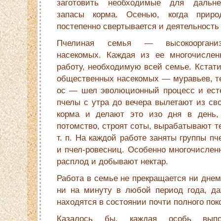
заготовить необходимые для дальне
запасы корма. Осенью, когда природ
постепенно свертывается и деятельность 
Пчелиная семья — высокоорганизо
насекомых. Каждая из ее многочислен
работу, необходимую всей семье. Кстати
общественных насекомых — муравьев, те
ос — шел эволюционный процесс и ест
пчелы с утра до вечера вылетают из св
корма и делают это изо дня в день,
потомство, строят соты, вырабатывают т
т. п. На каждой работе заняты группы пч
и пчел-ровесниц. Особенно многочислен
расплод и добывают нектар.
Работа в семье не прекращается ни днем
ни на минуту в любой период года, да
находятся в состоянии почти полного пок
Казалось бы, каждая особь выпо