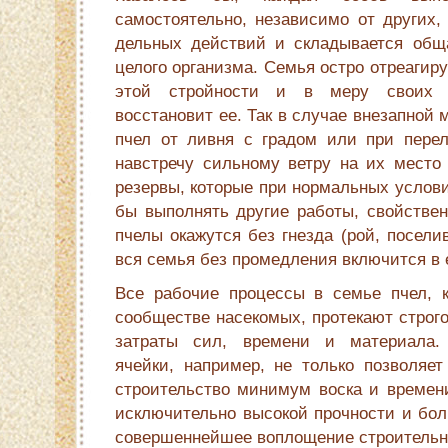
самостоятельно, независимо от других,
дельных действий и складывается общ
целого организма. Семья остро отреагир
этой стройности и в меру своих 
восстановит ее. Так в случае внезапной
пчел от ливня с градом или при пере
навстречу сильному ветру на их место
резервы, которые при нормальных услов
бы выполнять другие рабо­ты, свойствен
пчелы окажутся без гнезда (рой, посели
вся семья без промедления включится в 
Все рабочие процессы в семье пчел, 
сообществе насекомых, протекают строг
затраты сил, времени и материала.
ячейки, например, не только позволяет
строительство минимум воска и времени
исключительно высокой прочности и бо
совершеннейшее воплощение строительн