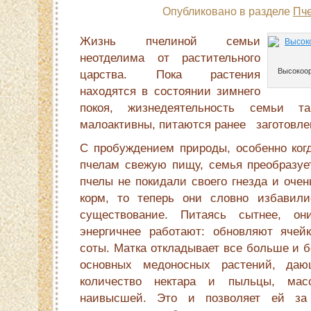
Опубликовано в разделе
Пч
Жизнь пчели­ной семьи
неотделима от растительного
Высокоор
царства. Пока рас­тения
находятся в состоянии зимнего
покоя, жизнедеятель­ность семьи т
малоактивны, пита­ются ранее заготовл
С пробуждением природы, особенно когд
пчелам свежую пищу, семья преобразуе
пчелы не покидали своего гнезда и очен
корм, то теперь они словно избавили
существование. Питаясь сытнее, они
энергичнее работают: обновляют ячей
соты. Матка откладывает все больше и 
основных медоносных растений, да
количество нектара и пыльцы, мас
наивысшей. Это и позволяет ей за 