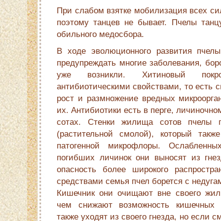
При слабом взятке мобилизация всех си
поэтому танцев не бывает. Пчелы танцу
обильного медосбора.
В ходе эволюционного развития пчелы
предупреждать многие заболевания, бор
уже возникли. Хитиновый покр
антибиотическими свойствами, то есть 
рост и размножение вредных микроорга
их. Антибиотики есть в перге, личиночно
сотах. Стенки жилища сотов пчелы 
(растительной смолой), который такж
патогенной микрофлоры. Ослаб­ленн
погибших личинок они выносят из гне
опасность более широкого рас­простр
средствами семья пчел бо­рется с недуга
Кишечник они очи­щают вне своего жил
чем снижают возможность кишечных 
также ухо­дят из своего гнезда, но если 