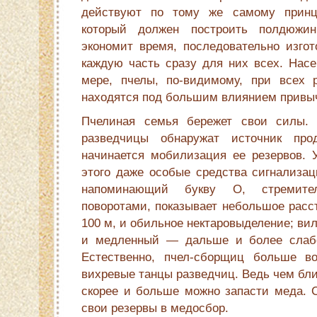
действуют по тому же самому принци
который должен построить полдюж
экономит время, последовательно изгот
каж­дую часть сразу для них всех. Нас
мере, пчелы, по-видимому, при всех р
находятся под большим влиянием прив
Пчелиная семья бережет свои силы. 
разведчицы обнаружат источник проду
начинается мобилизация ее резервов. У
этого даже особые средства сигнализац
напоминающий букву О, стремите
поворотами, показывает небольшое расс
100 м, и обильное нектаровыделение; ви
и медленный — дальше и более сла­бо
Естественно, пчел-сборщиц больше во
вихревые танцы разведчиц. Ведь чем бли
скорее и больше можно за­пасти меда. 
свои резервы в медос­бор.