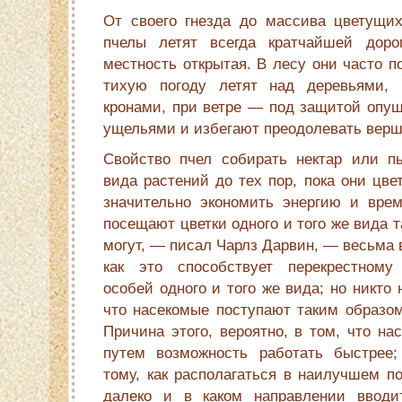
От своего гнезда до массива цветущи
пчелы летят всегда кратчайшей дорог
местность открытая. В лесу они часто п
тихую погоду летят над деревьями,
кронами, при ветре — под защитой опуш
ущельями и избегают преодолевать вер­
Свойство пчел собирать нектар или пы
вида растений до тех пор, пока они цве
значительно экономить энергию и врем
посещают цветки одного и того же вида та
могут, — писал Чарлз Дарвин, — весь­ма 
как это способствует перекрест­ном
особей одного и того же вида; но никто 
что насекомые поступают таким образом
Причина этого, веро­ятно, в том, что н
путем возмож­ность работать быстрее
тому, как рас­полагаться в наилучшем п
далеко и в каком направлении вводи