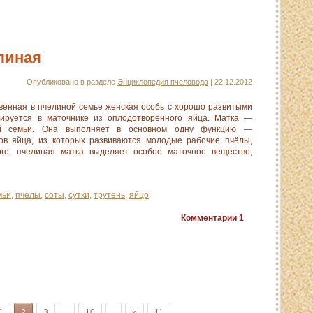
линая
Опубликовано в разделе
Энциклопедия пчеловода
| 22.12.2012
енная в пчелиной семье женская особь с хорошо развитыми
ируется в маточнике из оплодотворённого яйца. Матка —
ой семьи. Она выполняет в основном одну функцию —
тов яйца, из которых развиваются молодые рабочие пчёлы,
ого, пчелиная матка выделяет особое маточное вещество,
мьи
,
пчелы
,
соты
,
сутки
,
трутень
,
яйцо
Комментарии
1
1
2
3
.
10
.
»
11