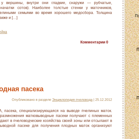
 у вершины, внутри они гладкие, снаружи — рубчатые,
ачатки сотов). Наиболее толстые стенки у маточников,
елиными семьями во время хорошего медосбора. Толщина
акже и […]
ейка
Комментарии
0
П
дная пасека
П
Опубликовано в разделе
Энциклопедия пчеловода
| 25.12.2012
пасека, специализирующаяся на выводе пчелиных маток.
размножения матковыводные пасеки получают с племенных
дают в пчеловодческие хозяйства своей зоны или отсылают в
выводной пасеке для получения плодных маток организуют