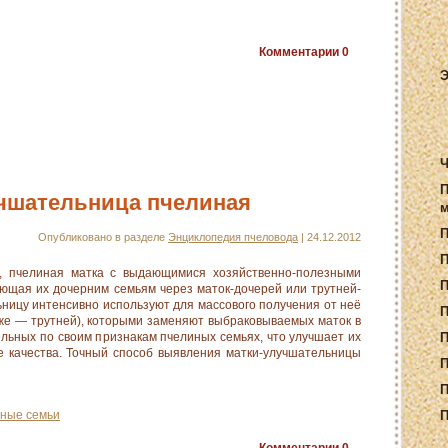
Комментарии
0
Э
Ч
П
чшательница пчелиная
м
Опубликовано в разделе
Энциклопедия пчеловода
| 24.12.2012
П
пчелиная матка с выдающимися хозяйственно-полезными
ающая их дочерним семьям через маток-дочерей или трутней-
ницу интенсивно используют для массового получения от неё
П
еже — трутней), которыми заменяют выбраковываемых маток в
льных по своим признакам пчелиных семьях, что улучшает их
П
 качества. Точный способ выявления матки-улучшательницы
П
П
ные семьи
П