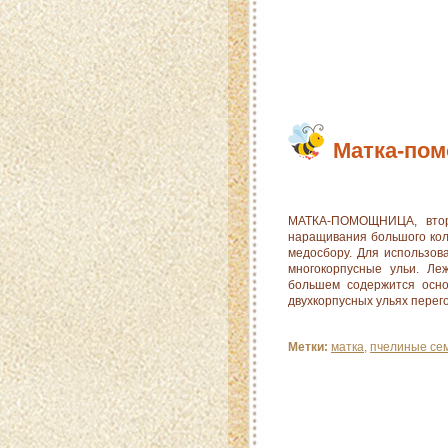
Матка-по
МАТКА-ПОМОЩНИЦА, втор
наращивания большого кол
медосбору. Для использов
многокорпусные ульи. Ле
большем содержится осно
двухкорпусных ульях перег
Метки:
матка
,
пчелиные се