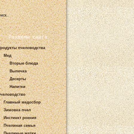
Разделы сайта
родукты пчеловодства
Мед
Вторые блюда
Выпечка
Десерты
Напитки
человодство
Главный медосбор
Зимовка пчел
Инстинкт роения
Пчелиная семья
Пчелиные матки