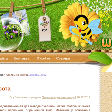
сайта
Контакты
О сайте
Ссылки
ая
> Архивы за месяц
Декабрь, 2012
сота
Опубликовано в разделе
Энциклопедия пчеловода
| 26.12.2012
редназначенная для вывода пчелиной матки. Маточник имеет
нной вершиной, обращенной вниз. Маточник у основания