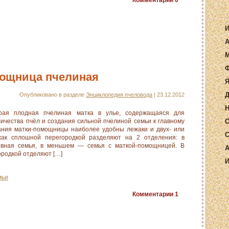
Комментарии
0
И
А
М
Ф
мощница пчелиная
Я
Д
Опубликовано в разделе
Энциклопедия пчеловода
| 23.12.2012
Н
ая плодная пчелиная матка в улье, содержащаяся для
ичества пчёл и создания сильной пчелиной семьи к главному
О
ания матки-помощницы наиболее удобны лежаки и двух- или
С
жак сплошной перегородкой разделяют на 2 отделения: в
вная семья, в меньшем — семья с маткой-помощницей. В
А
ородкой отделяют […]
И
мьи
Комментарии
1