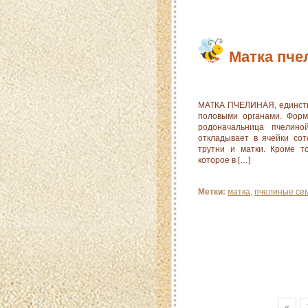
Матка пче
МАТКА ПЧЕЛИНАЯ, единств
половыми органами. Форм
родоначальница пчелин
откладывает в ячейки со
трутни и матки. Кроме т
которое в […]
Метки:
матка
,
пчелиные се
«