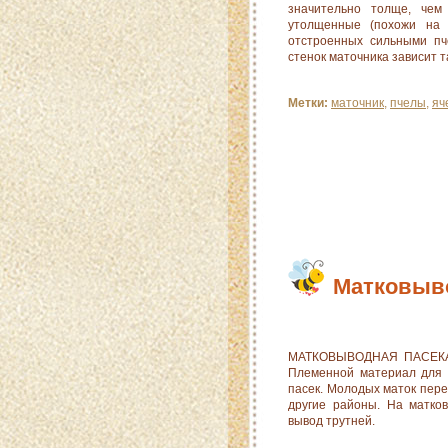
значительно толще, чем
утолщенные (похожи на н
отстроенных сильными пч
стенок маточника зависит т
Метки:
маточник
,
пчелы
,
яч
Матковыво
МАТКОВЫВОДНАЯ ПАСЕКА, 
Племенной материал для 
пасек. Молодых маток пере
другие районы. На матко
вывод трутней.