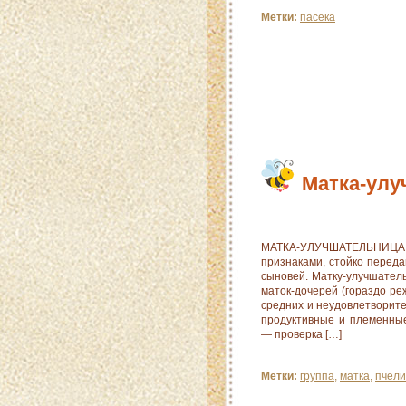
Метки:
пасека
Матка-улу
МАТКА-УЛУЧШАТЕЛЬНИЦА, 
признаками, стойко перед
сыновей. Матку-улучшатель
маток-дочерей (гораздо р
средних и неудовлетворите
продуктивные и племенные
— проверка […]
Метки:
группа
,
матка
,
пчели