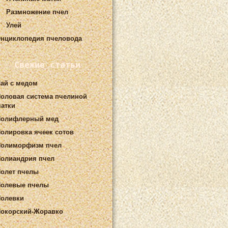
Размножение пчел
Улей
нциклопедия пчеловода
Свежие статьи
ай с медом
оловая система пчелиной
атки
Полифлерный мед
олировка ячеек сотов
Полиморфизм пчел
олиандрия пчел
олет пчелы
олевые пчелы
олевки
окорский-Жоравко