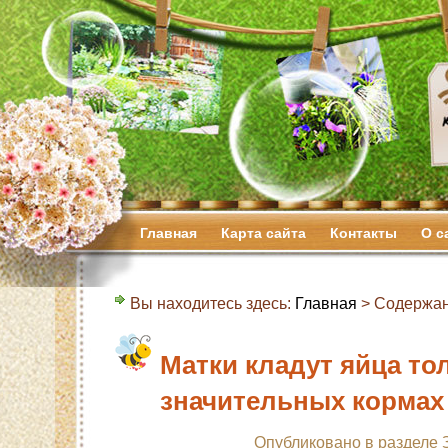
Главная
Карта сайта
Контакты
О с
Вы находитесь здесь:
Главная
> Содержан
Матки кладут яйца то
значительных кормах
Опубликовано в разделе