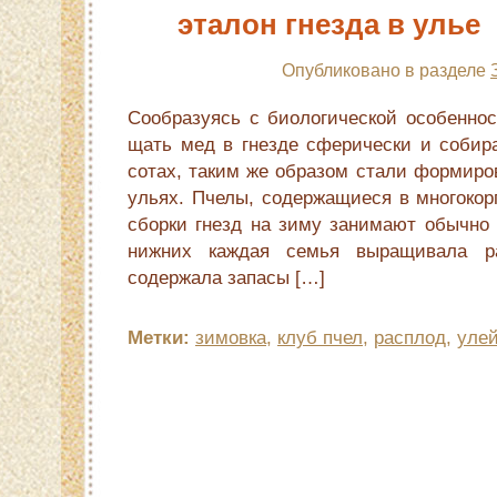
эталон гнезда в улье
Опубликовано в разделе
Со­образуясь с биологической особенно
щать мед в гнезде сферически и собира
сотах, таким же образом стали формиров
ульях. Пчелы, содержащиеся в многокорп
сборки гнезд на зиму занимают обычно 
нижних каждая семья выращивала ра
содержала запасы […]
Метки:
зимовка
,
клуб пчел
,
расплод
,
уле