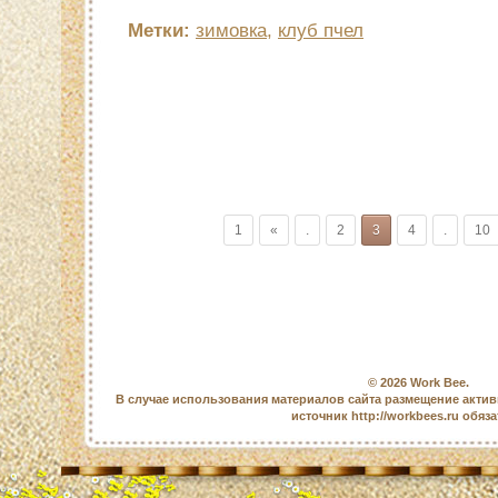
Метки:
зимовка
,
клуб пчел
1
«
.
2
3
4
.
10
© 2026
Work Bee
.
В случае использования материалов сайта размещение актив
источник http://workbees.ru обяз