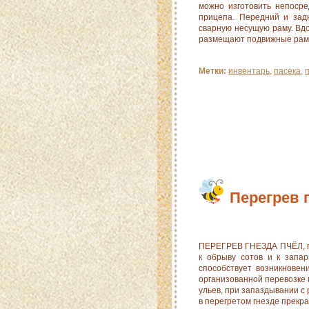
можно изготовить непосре
прицепа. Передний и зад
сварную несущую раму. Вдо
размещают подвижные рамы,
Метки:
инвентарь
,
пасека
,
Перегрев 
ПЕРЕГРЕВ ГНЕЗДА ПЧЁЛ, п
к обрыву сотов и к запа
способствует возникновен
организованной перевозке 
ульев, при запаздывании с
в перегретом гнезде прекр