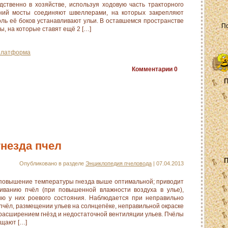
дственно в хозяйстве, используя ходовую часть тракторного
ний мосты соединяют швеллерами, на которых закрепляют
ль её боков устанавливают ульи. В оставшемся пространстве
 на которые ставят ещё 2 […]
платформа
Комментарии
0
П
гнезда пчел
П
Опубликовано в разделе
Энциклопедия пчеловода
| 07.04.2013
овышение температуры гнезда выше оптимальной; приводит
риванию пчёл (при повышенной влажности воздуха в улье),
ию у них роевого состояния. Наблюдается при неправильно
пчёл, размещении ульев на солнцепёке, неправильной окраске
 расширением гнёзд и недостаточной вентиляции ульев. Пчёлы
ащают […]