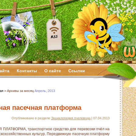
сайта
Контакты
О сайте
Ссылки
ая
> Архивы за месяц
Апрель, 2013
ая пасечная платформа
Опубликовано в разделе
Энциклопедия пчеловода
| 07.04.2013
АТФОРМА, транспортное средство для перевозки пчёл на
скохозяйственных культур. Передвижную пасечную платформу