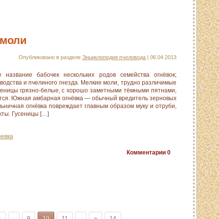
 моли
Опубликовано в разделе
Энциклопедия пчеловода
| 06.04.2013
азвание бабочек нескольких родов семейства огнёвок;
водства и пчелиного гнезда. Мелкие моли, трудно различимые
сеницы грязно-белые, с хорошо заметными тёмными пятнами,
тся. Южная амбарная огнёвка — обычный вредитель зерновых
льничная огнёвка повреждает главным образом муку и отруби,
ты. Гусеницы […]
невка
Комментарии
0
«
.
9
10
11
.
»
14