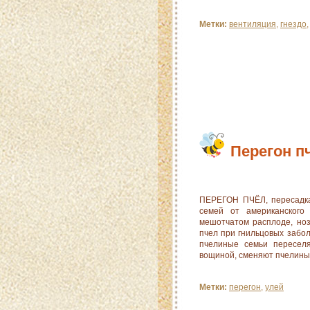
Метки:
вентиляция
,
гнездо
Перегон п
ПЕРЕГОН ПЧЁЛ, пересадка
семей от американского
мешотчатом расплоде, ноз
пчел при гнильцовых забо
пчелиные семьи переселя
вощиной, сменяют пчелины
Метки:
перегон
,
улей