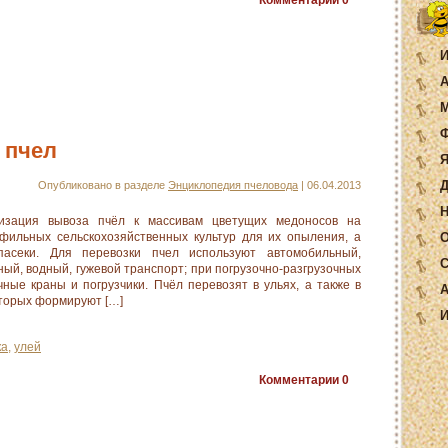
Комментарии
0
И
А
М
Ф
 пчел
Я
Д
Опубликовано в разделе
Энциклопедия пчеловода
| 06.04.2013
Н
зация вывоза пчёл к массивам цветущих медоносов на
фильных сельскохозяйственных культур для их опыления, а
О
асеки. Для перевозки пчел используют автомобильный,
С
й, водный, гужевой транспорт; при погрузочно-разгрузочных
ные краны и погрузчики. Пчёл перевозят в ульях, а также в
А
оторых формируют […]
И
ка
,
улей
Комментарии
0