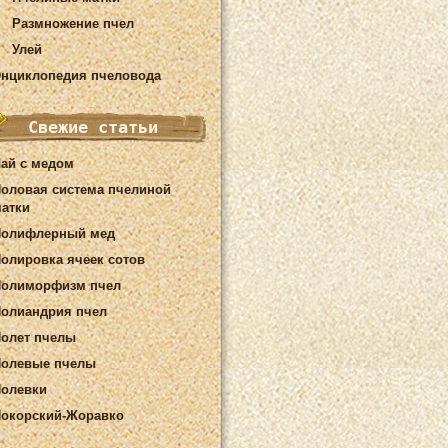
Размножение пчел
Улей
нциклопедия пчеловода
Свежие статьи
ай с медом
оловая система пчелиной
атки
Полифлерный мед
олировка ячеек сотов
Полиморфизм пчел
олиандрия пчел
олет пчелы
олевые пчелы
олевки
окорский-Жоравко