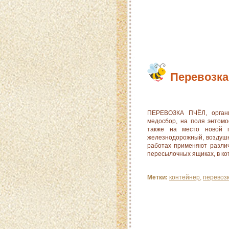
Перевозка
ПЕРЕВОЗКА ПЧЁЛ, органи
медосбор, на поля энтомо
также на место новой п
железнодорожный, воздушны
работах применяют различ
пересылочных ящиках, в к
Метки:
контейнер
,
перевоз