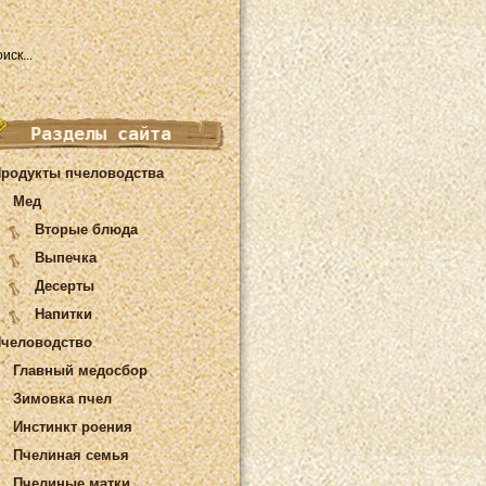
Разделы сайта
родукты пчеловодства
Мед
Вторые блюда
Выпечка
Десерты
Напитки
человодство
Главный медосбор
Зимовка пчел
Инстинкт роения
Пчелиная семья
Пчелиные матки