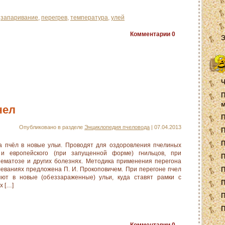
,
запаривание
,
перегрев
,
температура
,
улей
Комментарии
0
Э
Ч
П
м
чел
Опубликовано в разделе
Энциклопедия пчеловода
| 07.04.2013
П
 пчёл в новые ульи. Проводят для оздоровления пчелиных
 и европейского (при запущенной форме) гнильцов, при
П
ематозе и других болезнях. Методика применения перегона
леваниях предложена П. И. Прокоповичем. При перегоне пчел
П
ют в новые (обеззараженные) ульи, куда ставят рамки с
П
х […]
П
П