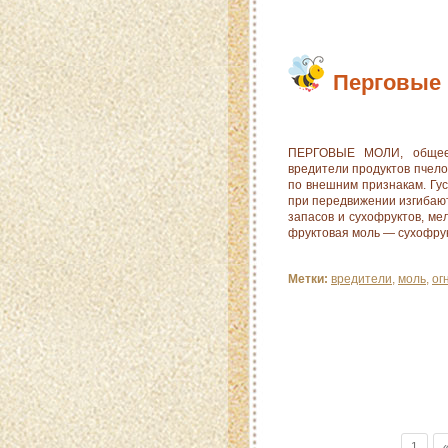
Перговые
ПЕРГОВЫЕ МОЛИ, общее н
вредители продуктов пчело
по внешним признакам. Гу
при передвижении изгибаю
запасов и сухофруктов, ме
фруктовая моль — сухофрук
Метки:
вредители
,
моль
,
ог
1