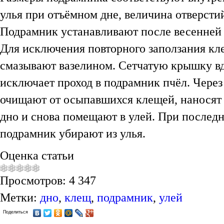
улья при отъёмном дне, величина отверстий
Подрамник устанавливают после весенней 
Для исключения повторного заползания кл
смазывают вазелином. Сетчатую крышку вд
исключает проход в подрамник пчёл. Чере
очищают от осыпавшихся клещей, наносят 
дно и снова помещают в улей. При послед
подрамник убирают из улья.
Оценка статьи
Просмотров: 4 347
Метки:
дно
,
клещ
,
подрамник
,
улей
Поделиться