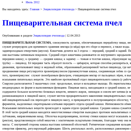
Июль 2012
Вы находитесь здесь:
Главная
>
Энциклопедия пчеловода
> Пищеварительная система пчел
Пищеварительная система пчел
Опубликовано в разделе
Энциклопедия пчеловода
| 12.04.2013
ПИЩЕВАРИТЕЛЬНАЯ СИСТЕМА
, совокупность органов, обеспечивающих переработку пищи, не
служит резервуаром для временного хранения нектара (и мёда) при его сборе и переносе, а также воды
заднепроходным отверстием (анусом). Кишечник делится на 3 отдела — передний, средний и задний. П
они выстланы хитиновым покровом. Средний отдел кишечника развивается из внутреннего зародышево
переднюю кишку; к среднему — средняя кишка; к заднему — тонкая и толстая кишки, образующие задн
трубку — пищевод. Её передняя часть образует полость — цибариум, которая способна расширяться,
движения, проталкивают пищу в медовый зобик, образованный расширенной частью пищевода, где нач
продвижение пищи регулируется провентрикулюсом (промежуточная кишка, соединяющая зобик со сред
того, провентрикулюс служит своеобразным фильтром, очищающим нектар от пыльцевых зёрен, и вы
всасывания питательных веществ. Это наиболее протяжённый отдел пищеварительного канала (у рабоче
Снаружи располагаются 3 мышечных слоя: продольные, косые и кольцевые мышцы. Их перистальтика 
неоднородных по форме и выполняемым функциям. Пищевая масса, находящаяся в средней кишке, не соп
содержится большое количество белковых веществ, немного жиров, липоидов и совсем нет хитина (в м
размножающихся в пищевой массе; служит местом предварительного накопления пищеварительных соков
ней пищеварительный сок переходит в пищевую массу, и превращается в полупроницаемую оболочку, ч
ферментов, выделяемых секреторными клетками переднего отдела средней кишки. Интенсивности обменны
Всасывание питательных веществ происходит в заднем отделе средней кишки. Средняя кишка сужаетс
В этой части средней кишки находятся многочисленные отверстия выводных протоков мальпигиевых с
зубчиками, направленными назад. Оболочка водопроницаема, поэтому стенки кишки могут всасывать
(ректум), представляющую собой мешочек с эластичными складчатыми стенками, благодаря чему она мо
массы. С внутренней стороны кишка выстлана хитиновой оболочкой. Ритмические сокращения кольце
отверстия сфинктер, регулирующий дефекацию. Шесть ректальных желёз, расположенных равномерно п