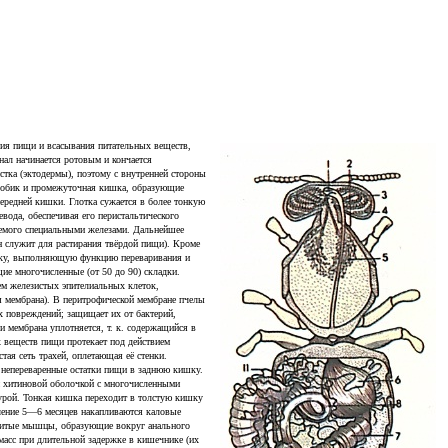
ния пищи и всасывания питательных веществ,
нал начинается ротовым и кончается
стка (эктодермы), поэтому с внутренней стороны
 зобик и промежуточная кишка, образующие
ередней кишки. Глотка сужается в более тонкую
ода, обеспечивая его перистальтического
яемого специальными железами. Дальнейшее
 служит для растирания твёрдой пищи). Кроме
ишку, выполняющую функцию переваривания и
ие многочисленные (от 50 до 90) складки.
м железистых эпителиальных клеток,
ая мембрана). В перитрофической мембране пчелы
х повреждений; защищает их от бактерий,
 мембрана уплотняется, т. к. содержащийся в
 веществ пищи протекает под действием
ая сеть трахей, оплетающая её стенки.
 непереваренные остатки пищи в заднюю кишку.
й хитиновой оболочкой с многочисленными
урой. Тонкая кишка переходит в толстую кишку
ечение 5—6 месяцев накапливаются каловые
звитые мышцы, образующие вокруг анального
асс при длительной задержке в кишечнике (их