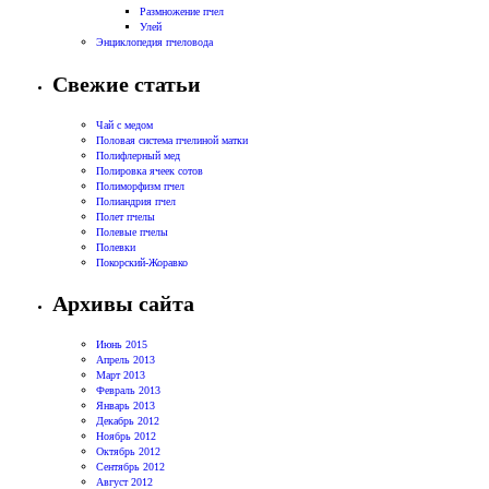
Размножение пчел
Улей
Энциклопедия пчеловода
Свежие статьи
Чай с медом
Половая система пчелиной матки
Полифлерный мед
Полировка ячеек сотов
Полиморфизм пчел
Полиандрия пчел
Полет пчелы
Полевые пчелы
Полевки
Покорский-Жоравко
Архивы сайта
Июнь 2015
Апрель 2013
Март 2013
Февраль 2013
Январь 2013
Декабрь 2012
Ноябрь 2012
Октябрь 2012
Сентябрь 2012
Август 2012