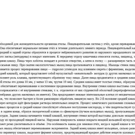
обходимой для жизнедеятельности организма пчелы. Пищеварительная система у пчёл, кроме переварива
. Она обеспечивает нормальное питание пчёл в течение длительного зимнего периода. Пищеварительный ка
ередний и задний отделы образуются в процессе эмбрионального развития из наружного зародышевого ли
го листка (энтодермы) и покрыт эпителием. К переднему отделу кишечника относятся глотка, пищевод,
юю кишку. Пища через хоботок попадает в ротовое отверстие, а затем в глотку — расширенную часть п
 всасывая пищу. При сжатии окологлоточных мышц пища проталкивается в пищевод. Мышцы стенок пищев
инается процесс переваривания пищи — гидролиз углеводов под влиянием секрета с ферментами, выдел
ней кишкой), который представляет собой мускулистый «жевательный» желудок (у других насекомых он
полняет роль клапана, препятствующего обратному току пищи. Далее пища продвигается в среднюю к
й пчелы его длина 10 мм, у матки 13 мм, трутня 19 мм). Средняя кишка имеет толстые стенки, образующ
обеспечивает перемешивание и постепенное продвижение пищи. Внутренние стенки кишки выстланы слое
рикасается с её внутренними стенками, т. к. отделяется от них студенистой оболочкой (перитрофическ
ембранах других насекомых он имеется). Она предохраняет нежные эпителиальные клетки от механически
, что позволяет быстрее и более равномерно обработать пищевую массу. Во 2-й половине средней кишки
ерез которую идёт фильтрация раствора питательных веществ. Процесс химического разложения сложных
х процессов в средней кишке способствует обильное поступление кислорода, о чём свидетельствует густ
я в заднем конце, образуя пилорический клапан со сфинктером (пучком кольцевых мышц), пропускающим
осудов. Задняя кишка начинается тонкой кишкой, внутренние стенки которой выстланы довольно мощно
 воду из проходящей пищевой массы. Наружная поверхность кишки покрыта мощной кольцевой мускулат
жет резко увеличиваться в объёме. Эта особенность важна для зимовки пчёл, когда в задней кишке в т
вых мышц обеспечивают перемешивание экскрементов. Задний конец кишки имеет кольцевые, сильно ра
о периметру кишки, выделяют фермент каталазу, предотвращающий вредное действие веществ каловых м