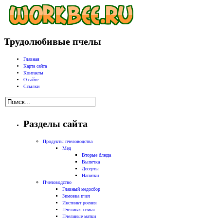
Трудолюбивые пчелы
Главная
Карта сайта
Контакты
О сайте
Ссылки
Разделы сайта
Продукты пчеловодства
Мед
Вторые блюда
Выпечка
Десерты
Напитки
Пчеловодство
Главный медосбор
Зимовка пчел
Инстинкт роения
Пчелиная семья
Пчелиные матки