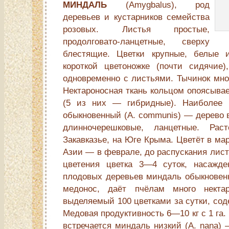
МИНДАЛЬ
(Amygbalus), род
деревьев и кустарников семейства
розовых. Листья простые,
продолговато-ланцетные, сверху
блестящие. Цветки крупные, белые 
короткой цветоножке (почти сидячие
одновременно с листьями. Тычинок мно
Нектароносная ткань кольцом опоясывае
(5 из них — гибридные). Наиболее 
обыкновенный (A. communis) — дерево 
длинночерешковые, ланцетные. Ра
Закавказье, на Юге Крыма. Цветёт в ма
Азии — в феврале, до распускания лис
цветения цветка 3—4 суток, насажд
плодовых деревьев миндаль обыкнове
медонос, даёт пчёлам много некта
выделяемый 100 цветками за сутки, соде
Медовая продуктивность 6—10 кг с 1 га.
встречается миндаль низкий (А. nana) 