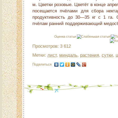
м. Цветки розовые. Цветёт в конце апре
посещается пчёлами для сбора нект
продуктивность до 30—35 кг с 1 га.
пчёлам ранний поддерживающий медос
Оценка статьи
Просмотров: 3 612
Метки:
лист
,
миндаль
,
растения
,
сутки
,
ц
Поделиться